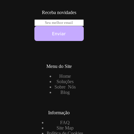
Receba novidades
E
m
a
Enviar
i
l
*
Menu do Site
Home
Soluções
Sobre Nós
Blog
Informação
FAQ
Site Map
Política de Cookies