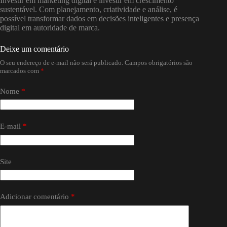
Investir em marketing digital é investir em crescimento
sustentável. Com planejamento, criatividade e análise, é
possível transformar dados em decisões inteligentes e presença
digital em autoridade de marca.
Deixe um comentário
O seu endereço de e-mail não será publicado.
Campos obrigatórios são
marcados com
*
Nome
*
E-mail
*
Site
Adicionar comentário
*